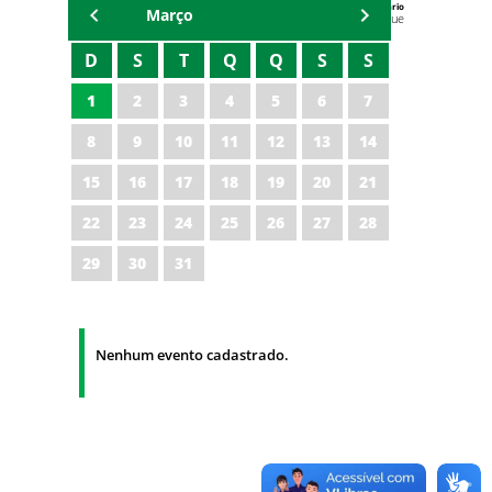
Agenda do Secretário
Março
Zezinho Albuquerque
D
S
T
Q
Q
S
S
1
2
3
4
5
6
7
8
9
10
11
12
13
14
15
16
17
18
19
20
21
22
23
24
25
26
27
28
29
30
31
Nenhum evento cadastrado.