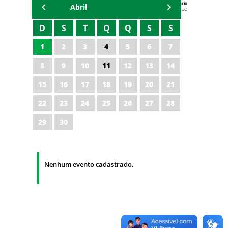
Agenda do Secretário
Abril
Zezinho Albuquerque
D
S
T
Q
Q
S
S
1
2
3
4
5
6
7
8
9
10
11
12
13
14
15
16
17
18
19
20
21
22
23
24
25
26
27
28
29
30
Nenhum evento cadastrado.