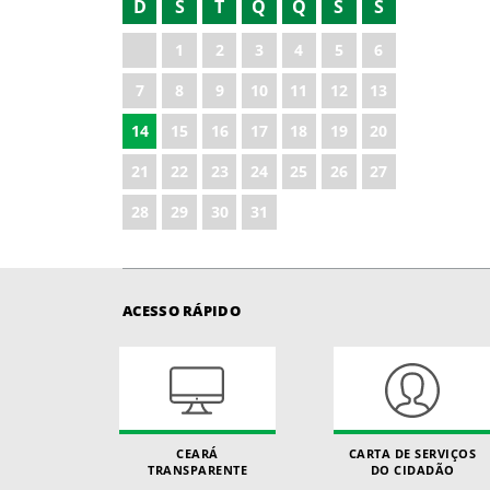
D
S
T
Q
Q
S
S
2021
1
2
3
4
5
6
2023
7
8
9
10
11
12
13
2024
14
15
16
17
18
19
20
2025
21
22
23
24
25
26
27
2026
28
29
30
31
ACESSO RÁPIDO
CEARÁ
CARTA DE SERVIÇOS
TRANSPARENTE
DO CIDADÃO