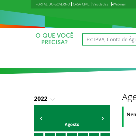
PORTAL DO GOVERNO
CASA CIVIL
Vinculadas
Webmail
O QUE VOCÊ
PRECISA?
Age
2022
2018
Agenda do Secretário
Zezinho Albuquerque
Nen
2019
Agosto
2020