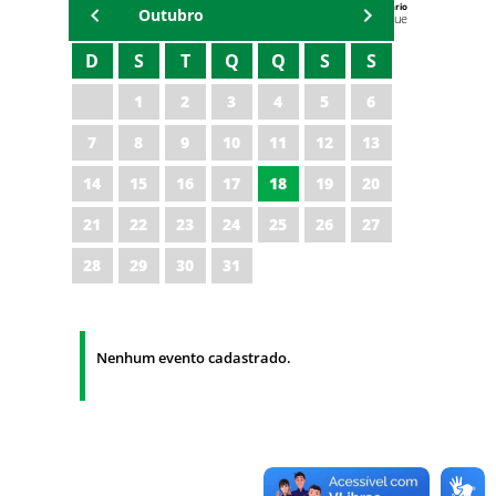
Agenda do Secretário
Outubro
Zezinho Albuquerque
D
S
T
Q
Q
S
S
1
2
3
4
5
6
7
8
9
10
11
12
13
14
15
16
17
18
19
20
21
22
23
24
25
26
27
28
29
30
31
Nenhum evento cadastrado.