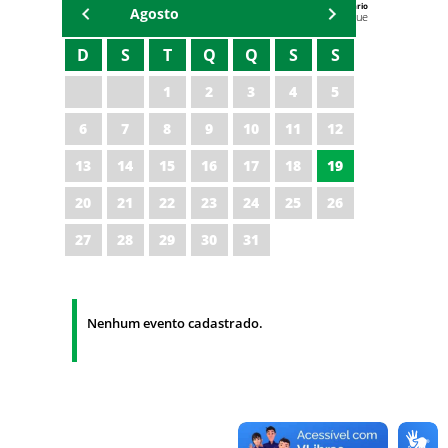
Agenda do Secretário
Agosto
Zezinho Albuquerque
D
S
T
Q
Q
S
S
1
2
3
4
5
6
7
8
9
10
11
12
13
14
15
16
17
18
19
20
21
22
23
24
25
26
27
28
29
30
31
Nenhum evento cadastrado.