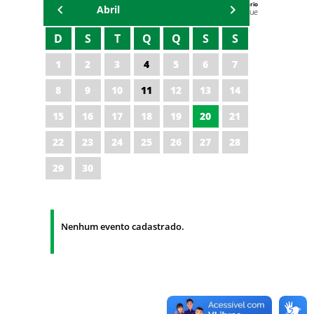
Agenda do Secretário
Abril
Zezinho Albuquerque
D
S
T
Q
Q
S
S
1
2
3
4
5
6
7
8
9
10
11
12
13
14
15
16
17
18
19
20
21
22
23
24
25
26
27
28
29
30
Nenhum evento cadastrado.