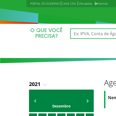
PORTAL DO GOVERNO
CASA CIVIL
Vinculadas
Webmail
O QUE VOCÊ
PRECISA?
Age
2021
2018
Agenda do Secretário
Zezinho Albuquerque
Nen
2019
Dezembro
2020