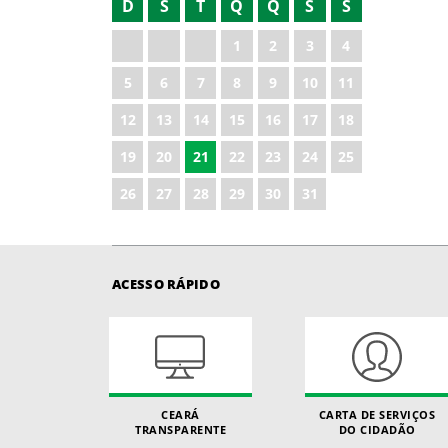
D
S
T
Q
Q
S
S
2022
1
2
3
4
2023
5
6
7
8
9
10
11
2024
12
13
14
15
16
17
18
2025
19
20
21
22
23
24
25
2026
26
27
28
29
30
31
ACESSO RÁPIDO
CEARÁ
CARTA DE SERVIÇOS
TRANSPARENTE
DO CIDADÃO