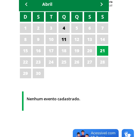
Agenda do Secretário
Abril
Zezinho Albuquerque
D
S
T
Q
Q
S
S
1
2
3
4
5
6
7
8
9
10
11
12
13
14
15
16
17
18
19
20
21
22
23
24
25
26
27
28
29
30
Nenhum evento cadastrado.