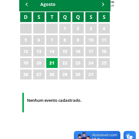
Agenda do Secretário
Agosto
Zezinho Albuquerque
D
S
T
Q
Q
S
S
1
2
3
4
5
6
7
8
9
10
11
12
13
14
15
16
17
18
19
20
21
22
23
24
25
26
27
28
29
30
31
Nenhum evento cadastrado.