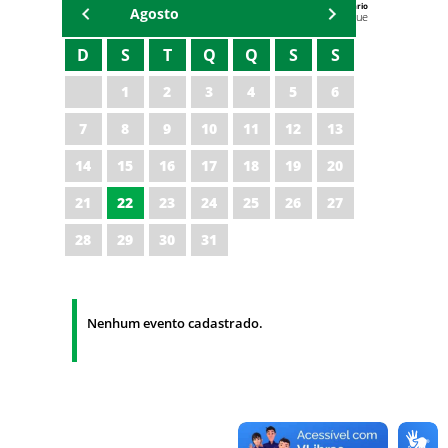
Agenda do Secretário
Agosto
Zezinho Albuquerque
D
S
T
Q
Q
S
S
1
2
3
4
5
6
7
8
9
10
11
12
13
14
15
16
17
18
19
20
21
22
23
24
25
26
27
28
29
30
31
Nenhum evento cadastrado.