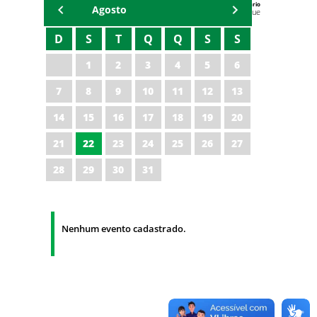
Agenda do Secretário
Agosto
Zezinho Albuquerque
D
S
T
Q
Q
S
S
1
2
3
4
5
6
7
8
9
10
11
12
13
14
15
16
17
18
19
20
21
22
23
24
25
26
27
28
29
30
31
Nenhum evento cadastrado.