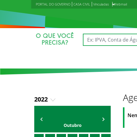
PORTAL DO GOVERNO
CASA CIVIL
Vinculadas
Webmail
O QUE VOCÊ
PRECISA?
Age
2022
2018
Agenda do Secretário
Zezinho Albuquerque
Nen
2019
Outubro
2020