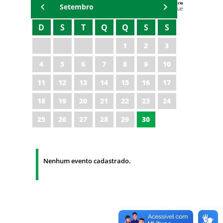
Agenda do Secretário
Setembro
Zezinho Albuquerque
D
S
T
Q
Q
S
S
1
2
3
4
5
6
7
8
9
10
11
12
13
14
15
16
17
18
19
20
21
22
23
24
25
26
27
28
29
30
Nenhum evento cadastrado.