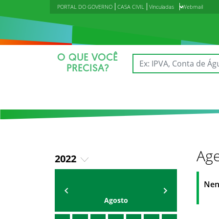
PORTAL DO GOVERNO
CASA CIVIL
Vinculadas
Webmail
O QUE VOCÊ
PRECISA?
Age
2022
2018
Agenda do Secretário
Zezinho Albuquerque
Nen
2019
Agosto
2020