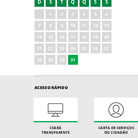
D
S
T
Q
Q
S
S
2021
1
2
3
4
5
6
2023
7
8
9
10
11
12
13
2024
14
15
16
17
18
19
20
2025
21
22
23
24
25
26
27
2026
28
29
30
31
ACESSO RÁPIDO
CEARÁ
CARTA DE SERVIÇOS
TRANSPARENTE
DO CIDADÃO