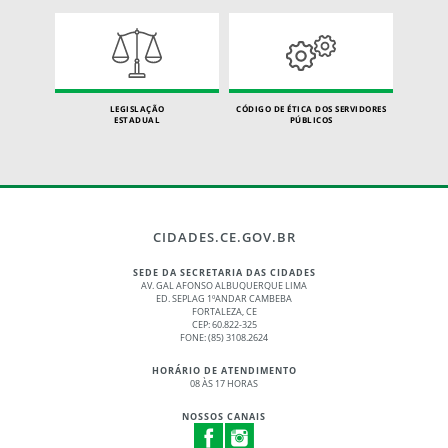
LEGISLAÇÃO
CÓDIGO DE ÉTICA DOS SERVIDORES
ESTADUAL
PÚBLICOS
CIDADES.CE.GOV.BR
SEDE DA SECRETARIA DAS CIDADES
AV. GAL AFONSO ALBUQUERQUE LIMA
ED. SEPLAG 1ºANDAR CAMBEBA
FORTALEZA, CE
CEP: 60.822-325
FONE: (85) 3108.2624
HORÁRIO DE ATENDIMENTO
08 ÀS 17 HORAS
NOSSOS CANAIS