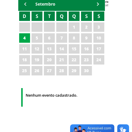
Agenda do Secretário
Setembro
Zezinho Albuquerque
D
S
T
Q
Q
S
S
1
2
3
4
5
6
7
8
9
10
11
12
13
14
15
16
17
18
19
20
21
22
23
24
25
26
27
28
29
30
Nenhum evento cadastrado.