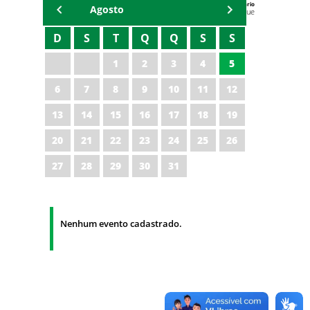
Agenda do Secretário
Agosto
Zezinho Albuquerque
D
S
T
Q
Q
S
S
1
2
3
4
5
6
7
8
9
10
11
12
13
14
15
16
17
18
19
20
21
22
23
24
25
26
27
28
29
30
31
Nenhum evento cadastrado.