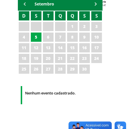
Agenda do Secretário
Setembro
Zezinho Albuquerque
D
S
T
Q
Q
S
S
1
2
3
4
5
6
7
8
9
10
11
12
13
14
15
16
17
18
19
20
21
22
23
24
25
26
27
28
29
30
Nenhum evento cadastrado.