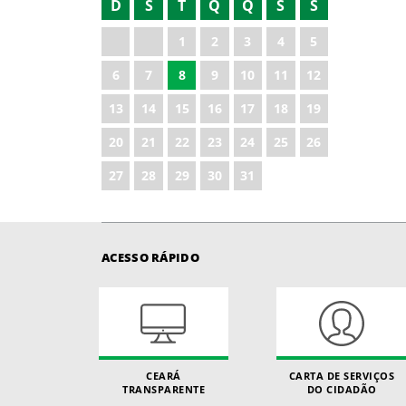
D
S
T
Q
Q
S
S
2021
1
2
3
4
5
2022
6
7
8
9
10
11
12
2023
13
14
15
16
17
18
19
2024
20
21
22
23
24
25
26
2025
27
28
29
30
31
2026
ACESSO RÁPIDO
CEARÁ
CARTA DE SERVIÇOS
TRANSPARENTE
DO CIDADÃO