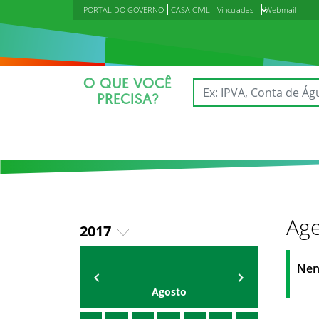
PORTAL DO GOVERNO
CASA CIVIL
Vinculadas
Webmail
O QUE VOCÊ
PRECISA?
Age
2017
2018
Agenda do Secretário
Zezinho Albuquerque
Nen
2019
Agosto
2020