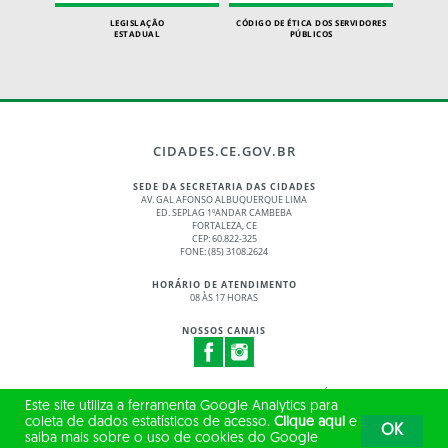
LEGISLAÇÃO
CÓDIGO DE ÉTICA DOS SERVIDORES
ESTADUAL
PÚBLICOS
CIDADES.CE.GOV.BR
SEDE DA SECRETARIA DAS CIDADES
AV. GAL AFONSO ALBUQUERQUE LIMA
ED. SEPLAG 1ºANDAR CAMBEBA
FORTALEZA, CE
CEP: 60.822-325
FONE: (85) 3108.2624
HORÁRIO DE ATENDIMENTO
08 ÀS 17 HORAS
NOSSOS CANAIS
© 2017 - 2026 – GOVERNO DO ESTADO DO CEARÁ
Este site utiliza a ferramenta Google Analytics para
TODOS OS DIREITOS RESERVADOS
coleta de dados estatísticos de acesso.
Clique aqui
e
OK
saiba mais sobre o uso de cookies do Google