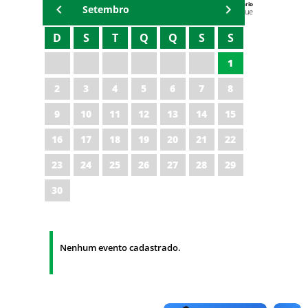
Agenda do Secretário
Setembro
Zezinho Albuquerque
D
S
T
Q
Q
S
S
1
2
3
4
5
6
7
8
9
10
11
12
13
14
15
16
17
18
19
20
21
22
23
24
25
26
27
28
29
30
Nenhum evento cadastrado.