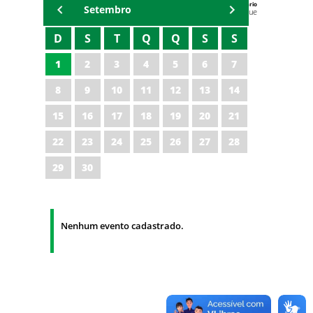
Agenda do Secretário
Setembro
Zezinho Albuquerque
D
S
T
Q
Q
S
S
1
2
3
4
5
6
7
8
9
10
11
12
13
14
15
16
17
18
19
20
21
22
23
24
25
26
27
28
29
30
Nenhum evento cadastrado.