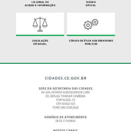
LEI GERAL DE
DIÁRIO
ACESSO À INFORMAÇÃO
OFICIAL
LEGISLAÇÃO
CÓDIGO DE ÉTICA DOS SERVIDORES
ESTADUAL
PÚBLICOS
CIDADES.CE.GOV.BR
SEDE DA SECRETARIA DAS CIDADES
AV. GAL AFONSO ALBUQUERQUE LIMA
ED. SEPLAG 1ºANDAR CAMBEBA
FORTALEZA, CE
CEP: 60.822-325
FONE: (85) 3108.2624
HORÁRIO DE ATENDIMENTO
08 ÀS 17 HORAS
NOSSOS CANAIS