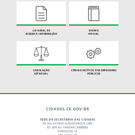
LEI GERAL DE
DIÁRIO
ACESSO À INFORMAÇÃO
OFICIAL
LEGISLAÇÃO
CÓDIGO DE ÉTICA DOS SERVIDORES
ESTADUAL
PÚBLICOS
CIDADES.CE.GOV.BR
SEDE DA SECRETARIA DAS CIDADES
AV. GAL AFONSO ALBUQUERQUE LIMA
ED. SEPLAG 1ºANDAR CAMBEBA
FORTALEZA, CE