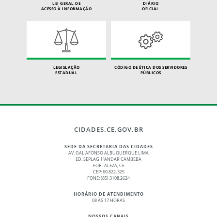
LEI GERAL DE
DIÁRIO
ACESSO À INFORMAÇÃO
OFICIAL
LEGISLAÇÃO
CÓDIGO DE ÉTICA DOS SERVIDORES
ESTADUAL
PÚBLICOS
CIDADES.CE.GOV.BR
SEDE DA SECRETARIA DAS CIDADES
AV. GAL AFONSO ALBUQUERQUE LIMA
ED. SEPLAG 1ºANDAR CAMBEBA
FORTALEZA, CE
CEP: 60.822-325
FONE: (85) 3108.2624
HORÁRIO DE ATENDIMENTO
08 ÀS 17 HORAS
NOSSOS CANAIS