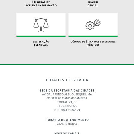
LEI GERAL DE
DIÁRIO
ACESSO À INFORMAÇÃO
OFICIAL
LEGISLAÇÃO
CÓDIGO DE ÉTICA DOS SERVIDORES
ESTADUAL
PÚBLICOS
CIDADES.CE.GOV.BR
SEDE DA SECRETARIA DAS CIDADES
AV. GAL AFONSO ALBUQUERQUE LIMA
ED. SEPLAG 1ºANDAR CAMBEBA
FORTALEZA, CE
CEP: 60.822-325
FONE: (85) 3108.2624
HORÁRIO DE ATENDIMENTO
08 ÀS 17 HORAS
NOSSOS CANAIS