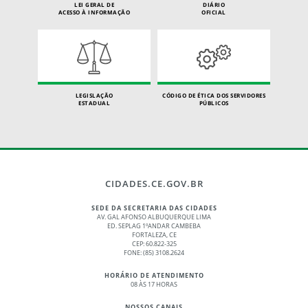
LEI GERAL DE
DIÁRIO
ACESSO À INFORMAÇÃO
OFICIAL
LEGISLAÇÃO
CÓDIGO DE ÉTICA DOS SERVIDORES
ESTADUAL
PÚBLICOS
CIDADES.CE.GOV.BR
SEDE DA SECRETARIA DAS CIDADES
AV. GAL AFONSO ALBUQUERQUE LIMA
ED. SEPLAG 1ºANDAR CAMBEBA
FORTALEZA, CE
CEP: 60.822-325
FONE: (85) 3108.2624
HORÁRIO DE ATENDIMENTO
08 ÀS 17 HORAS
NOSSOS CANAIS