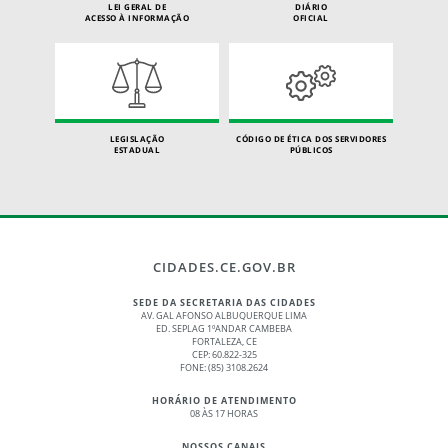
LEI GERAL DE
DIÁRIO
ACESSO À INFORMAÇÃO
OFICIAL
LEGISLAÇÃO
CÓDIGO DE ÉTICA DOS SERVIDORES
ESTADUAL
PÚBLICOS
CIDADES.CE.GOV.BR
SEDE DA SECRETARIA DAS CIDADES
AV. GAL AFONSO ALBUQUERQUE LIMA
ED. SEPLAG 1ºANDAR CAMBEBA
FORTALEZA, CE
CEP: 60.822-325
FONE: (85) 3108.2624
HORÁRIO DE ATENDIMENTO
08 ÀS 17 HORAS
NOSSOS CANAIS