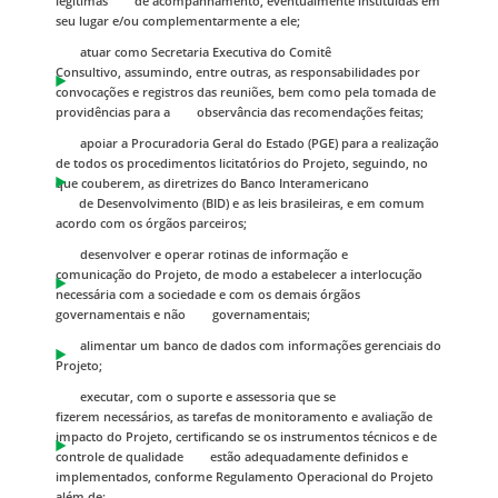
legítimas de acompanhamento, eventualmente instituídas em
seu lugar e/ou complementarmente a ele;
atuar como Secretaria Executiva do Comitê
Consultivo, assumindo, entre outras, as responsabilidades por
convocações e registros das reuniões, bem como pela tomada de
providências para a observância das recomendações feitas;
apoiar a Procuradoria Geral do Estado (PGE) para a realização
de todos os procedimentos licitatórios do Projeto, seguindo, no
que couberem, as diretrizes do Banco Interamericano
de Desenvolvimento (BID) e as leis brasileiras, e em comum
acordo com os órgãos parceiros;
desenvolver e operar rotinas de informação e
comunicação do Projeto, de modo a estabelecer a interlocução
necessária com a sociedade e com os demais órgãos
governamentais e não governamentais;
alimentar um banco de dados com informações gerenciais do
Projeto;
executar, com o suporte e assessoria que se
fizerem necessários, as tarefas de monitoramento e avaliação de
impacto do Projeto, certificando se os instrumentos técnicos e de
controle de qualidade estão adequadamente definidos e
implementados, conforme Regulamento Operacional do Projeto
além de: