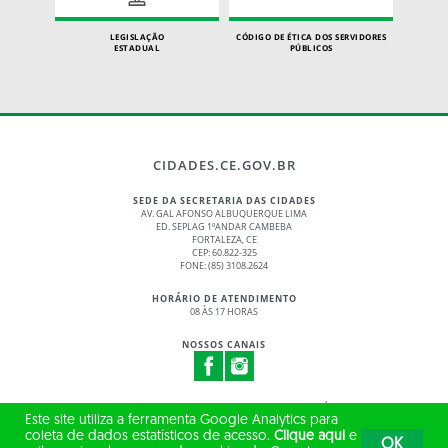
LEGISLAÇÃO
CÓDIGO DE ÉTICA DOS SERVIDORES
ESTADUAL
PÚBLICOS
CIDADES.CE.GOV.BR
SEDE DA SECRETARIA DAS CIDADES
AV. GAL AFONSO ALBUQUERQUE LIMA
ED. SEPLAG 1ºANDAR CAMBEBA
FORTALEZA, CE
CEP: 60.822-325
FONE: (85) 3108.2624
HORÁRIO DE ATENDIMENTO
08 ÀS 17 HORAS
NOSSOS CANAIS
© 2017 - 2026 – GOVERNO DO ESTADO DO CEARÁ
Este site utiliza a ferramenta Google Analytics para
TODOS OS DIREITOS RESERVADOS
coleta de dados estatísticos de acesso.
Clique aqui
e
OK