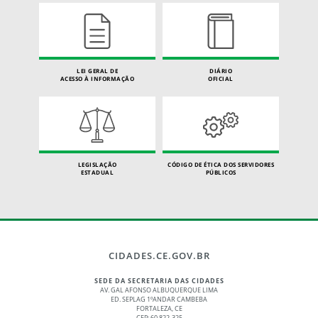
LEI GERAL DE
DIÁRIO
ACESSO À INFORMAÇÃO
OFICIAL
LEGISLAÇÃO
CÓDIGO DE ÉTICA DOS SERVIDORES
ESTADUAL
PÚBLICOS
CIDADES.CE.GOV.BR
SEDE DA SECRETARIA DAS CIDADES
AV. GAL AFONSO ALBUQUERQUE LIMA
ED. SEPLAG 1ºANDAR CAMBEBA
FORTALEZA, CE
CEP: 60.822-325