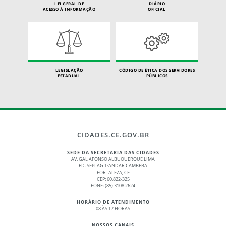
LEI GERAL DE
DIÁRIO
ACESSO À INFORMAÇÃO
OFICIAL
LEGISLAÇÃO
CÓDIGO DE ÉTICA DOS SERVIDORES
ESTADUAL
PÚBLICOS
CIDADES.CE.GOV.BR
SEDE DA SECRETARIA DAS CIDADES
AV. GAL AFONSO ALBUQUERQUE LIMA
ED. SEPLAG 1ºANDAR CAMBEBA
FORTALEZA, CE
CEP: 60.822-325
FONE: (85) 3108.2624
HORÁRIO DE ATENDIMENTO
08 ÀS 17 HORAS
NOSSOS CANAIS