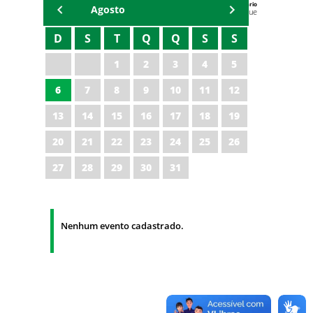
Agenda do Secretário
Agosto
Zezinho Albuquerque
D
S
T
Q
Q
S
S
1
2
3
4
5
6
7
8
9
10
11
12
13
14
15
16
17
18
19
20
21
22
23
24
25
26
27
28
29
30
31
Nenhum evento cadastrado.