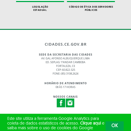
LEGISLAÇÃO
CÓDIGO DE ÉTICA DOS SERVIDORES
ESTADUAL
PÚBLICOS
CIDADES.CE.GOV.BR
SEDE DA SECRETARIA DAS CIDADES
AV. GAL AFONSO ALBUQUERQUE LIMA
ED. SEPLAG 1ºANDAR CAMBEBA
FORTALEZA, CE
CEP: 60.822-325
FONE: (85) 3108.2624
HORÁRIO DE ATENDIMENTO
08 ÀS 17 HORAS
NOSSOS CANAIS
© 2017 - 2026 – GOVERNO DO ESTADO DO CEARÁ
Este site utiliza a ferramenta Google Analytics para
TODOS OS DIREITOS RESERVADOS
coleta de dados estatísticos de acesso.
Clique aqui
e
OK
saiba mais sobre o uso de cookies do Google