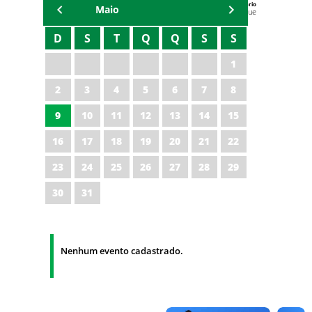
Agenda do Secretário
Maio
Zezinho Albuquerque
D
S
T
Q
Q
S
S
1
2
3
4
5
6
7
8
9
10
11
12
13
14
15
16
17
18
19
20
21
22
23
24
25
26
27
28
29
30
31
Nenhum evento cadastrado.