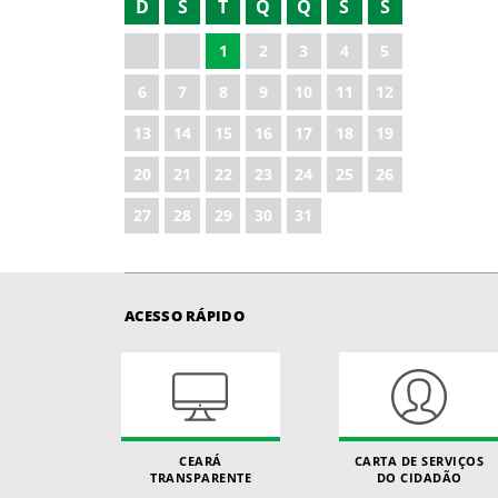
D
S
T
Q
Q
S
S
2022
1
2
3
4
5
2023
6
7
8
9
10
11
12
2024
13
14
15
16
17
18
19
2025
20
21
22
23
24
25
26
2026
27
28
29
30
31
ACESSO RÁPIDO
CEARÁ
CARTA DE SERVIÇOS
TRANSPARENTE
DO CIDADÃO