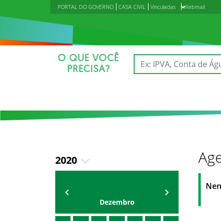
PORTAL DO GOVERNO
CASA CIVIL
Vinculadas
Webmail
O QUE VOCÊ
PRECISA?
Age
2020
2018
Agenda do Secretário
Zezinho Albuquerque
Nen
2019
Dezembro
2021