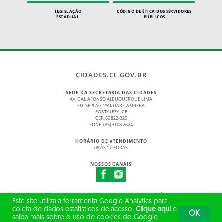
LEGISLAÇÃO
CÓDIGO DE ÉTICA DOS SERVIDORES
ESTADUAL
PÚBLICOS
CIDADES.CE.GOV.BR
SEDE DA SECRETARIA DAS CIDADES
AV. GAL AFONSO ALBUQUERQUE LIMA
ED. SEPLAG 1ºANDAR CAMBEBA
FORTALEZA, CE
CEP: 60.822-325
FONE: (85) 3108.2624
HORÁRIO DE ATENDIMENTO
08 ÀS 17 HORAS
NOSSOS CANAIS
© 2017 - 2026 – GOVERNO DO ESTADO DO CEARÁ
Este site utiliza a ferramenta Google Analytics para
TODOS OS DIREITOS RESERVADOS
coleta de dados estatísticos de acesso.
Clique aqui
e
OK
saiba mais sobre o uso de cookies do Google