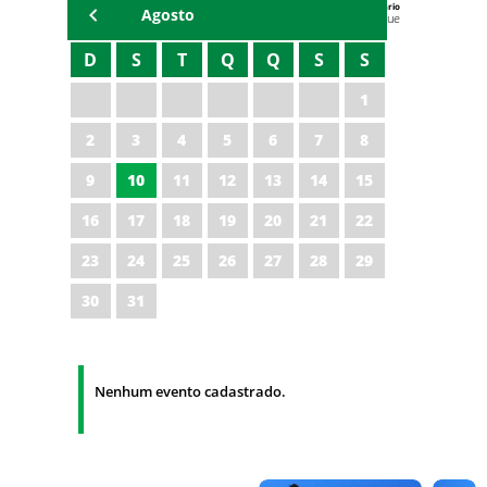
Agenda do Secretário
Agosto
Zezinho Albuquerque
D
S
T
Q
Q
S
S
1
2
3
4
5
6
7
8
9
10
11
12
13
14
15
16
17
18
19
20
21
22
23
24
25
26
27
28
29
30
31
Nenhum evento cadastrado.