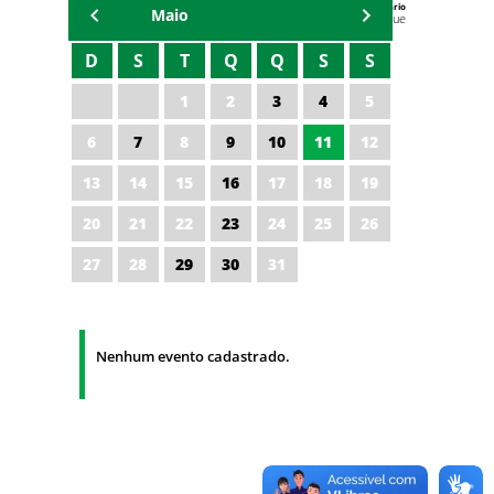
Agenda do Secretário
Maio
Zezinho Albuquerque
D
S
T
Q
Q
S
S
1
2
3
4
5
6
7
8
9
10
11
12
13
14
15
16
17
18
19
20
21
22
23
24
25
26
27
28
29
30
31
Nenhum evento cadastrado.