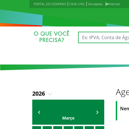
PORTAL DO GOVERNO
CASA CIVIL
Vinculadas
Webmail
O QUE VOCÊ
PRECISA?
Age
2026
2018
Agenda do Secretário
Zezinho Albuquerque
Nen
2019
Março
2020