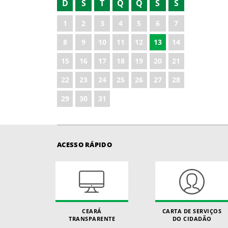
D
S
T
Q
Q
S
S
2021
1
2
3
4
5
6
7
2022
8
9
10
11
12
13
14
2023
15
16
17
18
19
20
21
2024
22
23
24
25
26
27
28
2025
29
30
31
ACESSO RÁPIDO
CEARÁ
CARTA DE SERVIÇOS
TRANSPARENTE
DO CIDADÃO