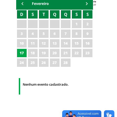
Agenda do Secretário
Fevereiro
Zezinho Albuquerque
D
S
T
Q
Q
S
S
1
2
3
4
5
6
7
8
9
10
11
12
13
14
15
16
17
18
19
20
21
22
23
24
25
26
27
28
Nenhum evento cadastrado.