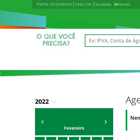
PORTAL DO GOVERNO
CASA CIVIL
Vinculadas
Webmail
O QUE VOCÊ
PRECISA?
Age
2022
2018
Agenda do Secretário
Zezinho Albuquerque
Nen
2019
Fevereiro
2020