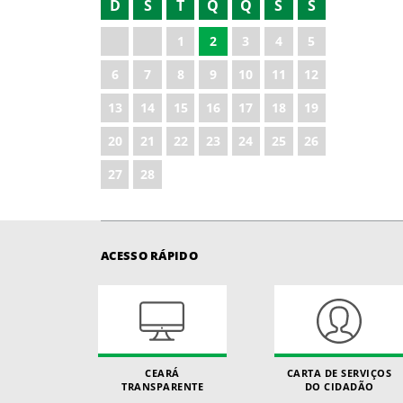
D
S
T
Q
Q
S
S
2021
1
2
3
4
5
2023
6
7
8
9
10
11
12
2024
13
14
15
16
17
18
19
2025
20
21
22
23
24
25
26
2026
27
28
ACESSO RÁPIDO
CEARÁ
CARTA DE SERVIÇOS
TRANSPARENTE
DO CIDADÃO