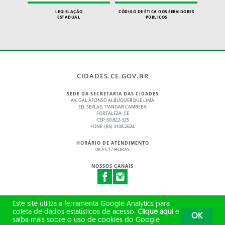
LEGISLAÇÃO
CÓDIGO DE ÉTICA DOS SERVIDORES
ESTADUAL
PÚBLICOS
CIDADES.CE.GOV.BR
SEDE DA SECRETARIA DAS CIDADES
AV. GAL AFONSO ALBUQUERQUE LIMA
ED. SEPLAG 1ºANDAR CAMBEBA
FORTALEZA, CE
CEP: 60.822-325
FONE: (85) 3108.2624
HORÁRIO DE ATENDIMENTO
08 ÀS 17 HORAS
NOSSOS CANAIS
© 2017 - 2026 – GOVERNO DO ESTADO DO CEARÁ
Este site utiliza a ferramenta Google Analytics para
TODOS OS DIREITOS RESERVADOS
coleta de dados estatísticos de acesso.
Clique aqui
e
OK
saiba mais sobre o uso de cookies do Google