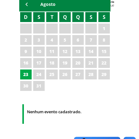
Agenda do Secretário
Agosto
Zezinho Albuquerque
D
S
T
Q
Q
S
S
1
2
3
4
5
6
7
8
9
10
11
12
13
14
15
16
17
18
19
20
21
22
23
24
25
26
27
28
29
30
31
Nenhum evento cadastrado.