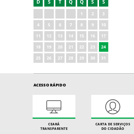
D
S
T
Q
Q
S
S
2022
1
2
3
2023
4
5
6
7
8
9
10
2024
11
12
13
14
15
16
17
2025
18
19
20
21
22
23
24
2026
25
26
27
28
29
30
31
ACESSO RÁPIDO
CEARÁ
CARTA DE SERVIÇOS
TRANSPARENTE
DO CIDADÃO