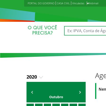
PORTAL DO GOVERNO
CASA CIVIL
Vinculadas
Webmail
O QUE VOCÊ
PRECISA?
Age
2020
2018
Agenda do Secretário
Zezinho Albuquerque
Nen
2019
Outubro
2021