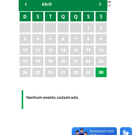
Agenda do Secretário
Abril
Zezinho Albuquerque
D
S
T
Q
Q
S
S
1
2
3
4
5
6
7
8
9
10
11
12
13
14
15
16
17
18
19
20
21
22
23
24
25
26
27
28
29
30
Nenhum evento cadastrado.