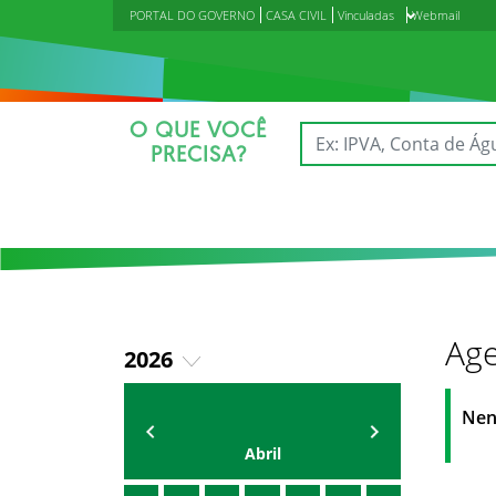
PORTAL DO GOVERNO
CASA CIVIL
Vinculadas
Webmail
O QUE VOCÊ
PRECISA?
Age
2026
2018
Agenda do Secretário
Zezinho Albuquerque
Nen
2019
Abril
2020