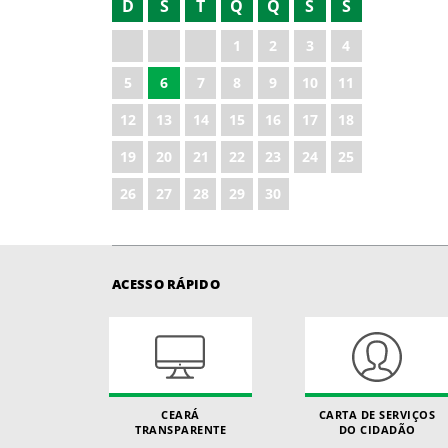
D
S
T
Q
Q
S
S
2021
1
2
3
4
2022
5
6
7
8
9
10
11
2023
12
13
14
15
16
17
18
2024
19
20
21
22
23
24
25
2025
26
27
28
29
30
ACESSO RÁPIDO
CEARÁ
CARTA DE SERVIÇOS
TRANSPARENTE
DO CIDADÃO