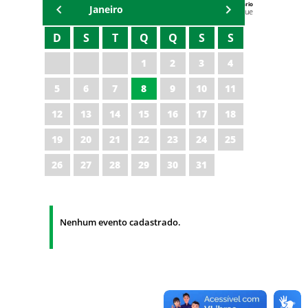
Agenda do Secretário
Janeiro
Zezinho Albuquerque
D
S
T
Q
Q
S
S
1
2
3
4
5
6
7
8
9
10
11
12
13
14
15
16
17
18
19
20
21
22
23
24
25
26
27
28
29
30
31
Nenhum evento cadastrado.