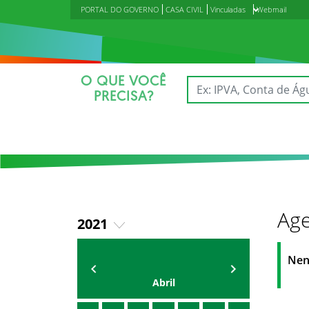
PORTAL DO GOVERNO
CASA CIVIL
Vinculadas
Webmail
O QUE VOCÊ
PRECISA?
Age
2021
2018
Agenda do Secretário
Zezinho Albuquerque
Nen
2019
Abril
2020