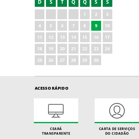
D
S
T
Q
Q
S
S
2022
1
2
3
2023
4
5
6
7
8
9
10
2024
11
12
13
14
15
16
17
2025
18
19
20
21
22
23
24
2026
25
26
27
28
29
30
ACESSO RÁPIDO
CEARÁ
CARTA DE SERVIÇOS
TRANSPARENTE
DO CIDADÃO