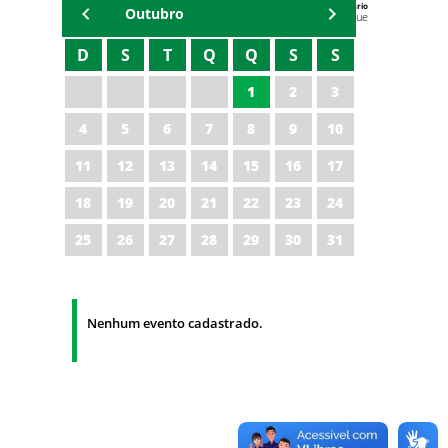
Agenda do Secretário
Outubro
Zezinho Albuquerque
D
S
T
Q
Q
S
S
1
2
3
4
5
6
7
8
9
10
11
12
13
14
15
16
17
18
19
20
21
22
23
24
25
26
27
28
29
30
31
Nenhum evento cadastrado.