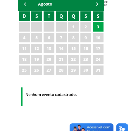
Agenda do Secretário
Agosto
Zezinho Albuquerque
D
S
T
Q
Q
S
S
1
2
3
4
5
6
7
8
9
10
11
12
13
14
15
16
17
18
19
20
21
22
23
24
25
26
27
28
29
30
31
Nenhum evento cadastrado.