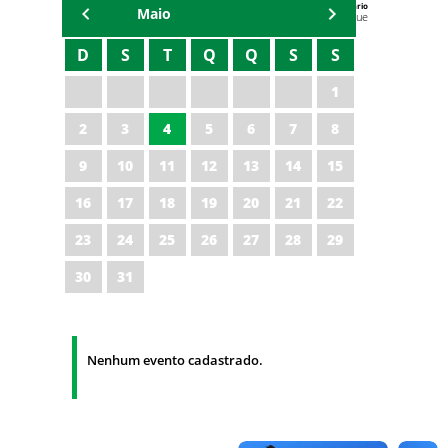
Agenda do Secretário
Maio
Zezinho Albuquerque
D
S
T
Q
Q
S
S
1
2
3
4
5
6
7
8
9
10
11
12
13
14
15
16
17
18
19
20
21
22
23
24
25
26
27
28
29
30
31
Nenhum evento cadastrado.