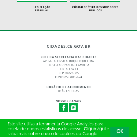
LEGISLAÇÃO
CÓDIGO DE ÉTICA DOS SERVIDORES
ESTADUAL
PÚBLICOS
CIDADES.CE.GOV.BR
SEDE DA SECRETARIA DAS CIDADES
AV. GAL AFONSO ALBUQUERQUE LIMA
ED. SEPLAG 1ºANDAR CAMBEBA
FORTALEZA, CE
CEP: 60.822-325
FONE: (85) 3108.2624
HORÁRIO DE ATENDIMENTO
08 ÀS 17 HORAS
NOSSOS CANAIS
© 2017 - 2026 – GOVERNO DO ESTADO DO CEARÁ
Este site utiliza a ferramenta Google Analytics para
TODOS OS DIREITOS RESERVADOS
coleta de dados estatísticos de acesso.
Clique aqui
e
OK
saiba mais sobre o uso de cookies do Google