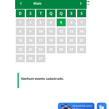
Agenda do Secretário
Maio
Zezinho Albuquerque
D
S
T
Q
Q
S
S
1
2
3
4
5
6
7
8
9
10
11
12
13
14
15
16
17
18
19
20
21
22
23
24
25
26
27
28
29
30
31
Nenhum evento cadastrado.