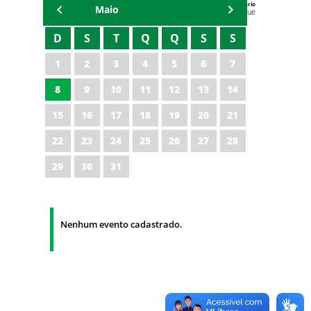
Agenda do Secretário
Maio
Zezinho Albuquerque
D
S
T
Q
Q
S
S
1
2
3
4
5
6
7
8
9
10
11
12
13
14
15
16
17
18
19
20
21
22
23
24
25
26
27
28
29
30
31
Nenhum evento cadastrado.